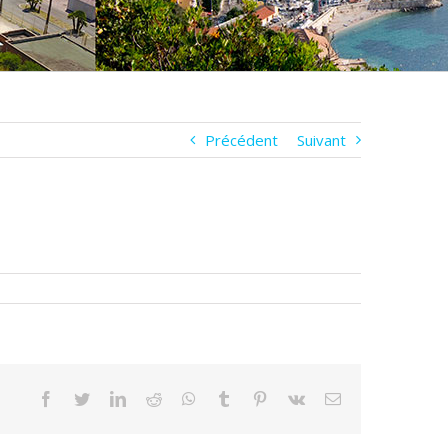
Précédent
Suivant
Facebook
Twitter
LinkedIn
Reddit
WhatsApp
Tumblr
Pinterest
Vk
Email