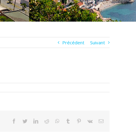
Précédent
Suivant
Facebook
Twitter
LinkedIn
Reddit
WhatsApp
Tumblr
Pinterest
Vk
Email