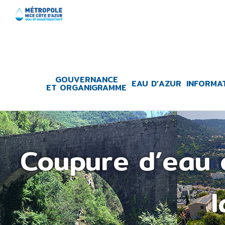
Skip
to
content
GOUVERNANCE
EAU D’AZUR
INFORMA
ET ORGANIGRAMME
Coupure d’eau c
l