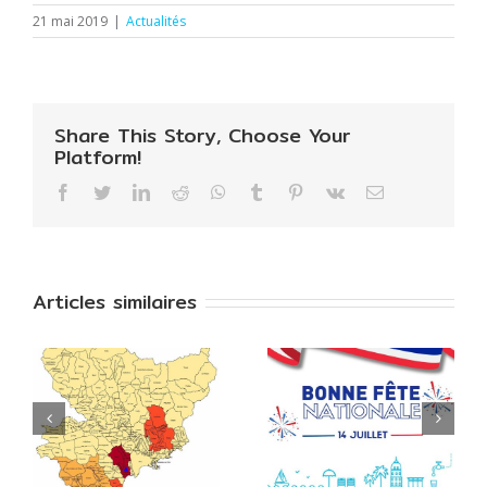
21 mai 2019
|
Actualités
Share This Story, Choose Your
Platform!
Facebook
Twitter
LinkedIn
Reddit
WhatsApp
Tumblr
Pinterest
Vk
Email
Articles similaires
ALERTE
:
SECHERESSE:
14 juillet: fête
4
restrictions
nationale
e
dès le 11 juillet