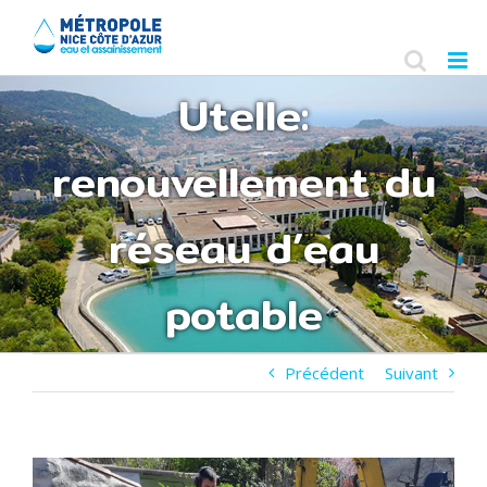
Skip
to
content
Utelle:
renouvellement du
réseau d’eau
potable
Précédent
Suivant
Voir