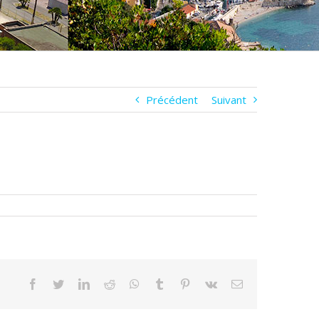
Précédent
Suivant
Facebook
Twitter
LinkedIn
Reddit
WhatsApp
Tumblr
Pinterest
Vk
Email