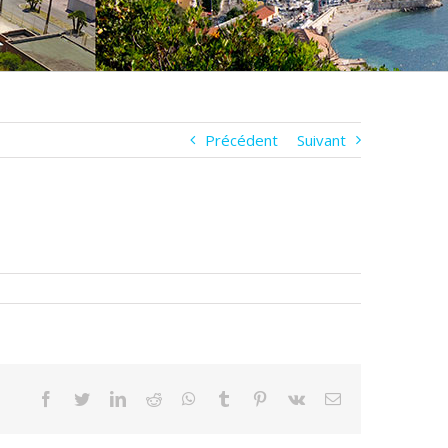
Précédent
Suivant
Facebook
Twitter
LinkedIn
Reddit
WhatsApp
Tumblr
Pinterest
Vk
Email