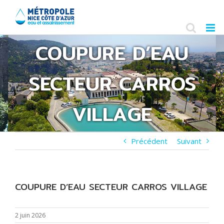
Skip
to
content
COUPURE D’EAU
SECTEUR CARROS
VILLAGE
Précédent
Suivant
COUPURE D’EAU SECTEUR CARROS VILLAGE
2 juin 2026