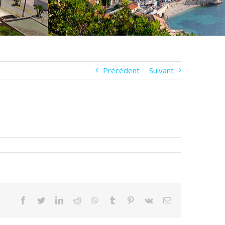
Précédent
Suivant
Facebook
Twitter
LinkedIn
Reddit
WhatsApp
Tumblr
Pinterest
Vk
Email