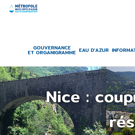
Skip
to
content
GOUVERNANCE
EAU D’AZUR
INFORMA
ET ORGANIGRAMME
Nice : cou
rés