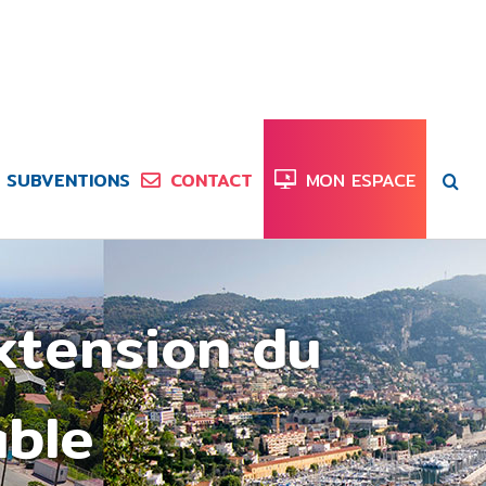
SUBVENTIONS
CONTACT
MON ESPACE
xtension du
able