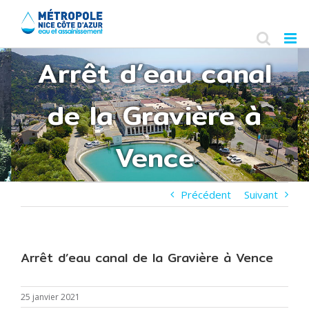
Skip
to
content
Arrêt d’eau canal
de la Gravière à
Vence
Précédent
Suivant
Arrêt d’eau canal de la Gravière à Vence
25 janvier 2021