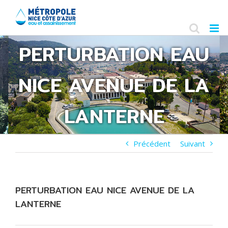
Skip
to
content
PERTURBATION EAU
NICE AVENUE DE LA
LANTERNE
Précédent
Suivant
PERTURBATION EAU NICE AVENUE DE LA
LANTERNE