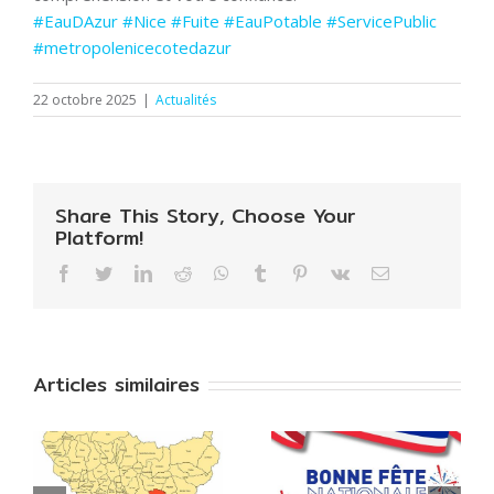
#EauDAzur
#Nice
#Fuite
#EauPotable
#ServicePublic
#metropolenicecotedazur
22 octobre 2025
|
Actualités
Share This Story, Choose Your
Platform!
Facebook
Twitter
LinkedIn
Reddit
WhatsApp
Tumblr
Pinterest
Vk
Email
Articles similaires
ALERTE
: