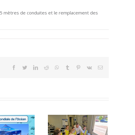
e 35 mètres de conduites et le remplacement des
Facebook
Twitter
LinkedIn
Reddit
WhatsApp
Tumblr
Pinterest
Vk
Email
Sensibiliser les