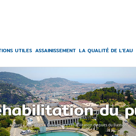
TIONS UTILES
ASSAINISSEMENT
LA QUALITÉ DE L’EAU
éhabilitation du p
Accueil
/
Actualités
/
Castagniers: réhabilitation du puits du Bastion