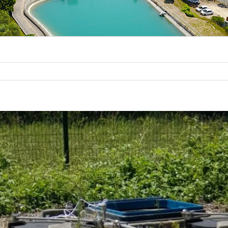
Voir
l'image
agrandie