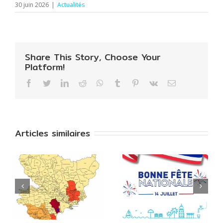
30 juin 2026
|
Actualités
Share This Story, Choose Your
Platform!
Facebook
Twitter
LinkedIn
Reddit
WhatsApp
Tumblr
Pinterest
Vk
Email
Articles similaires
ALERTE
:
SECHERESSE:
14 juillet: fête
4
restrictions
nationale
e
dès le 11 juillet
e